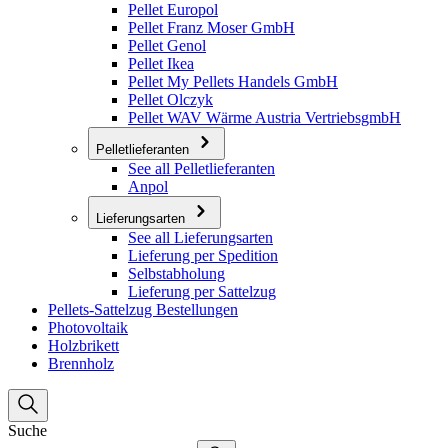
Pellet Europol
Pellet Franz Moser GmbH
Pellet Genol
Pellet Ikea
Pellet My Pellets Handels GmbH
Pellet Olczyk
Pellet WAV Wärme Austria VertriebsgmbH
Pelletlieferanten
See all Pelletlieferanten
Anpol
Lieferungsarten
See all Lieferungsarten
Lieferung per Spedition
Selbstabholung
Lieferung per Sattelzug
Pellets-Sattelzug Bestellungen
Photovoltaik
Holzbrikett
Brennholz
Suche