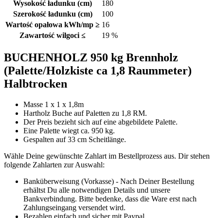
Wysokość ładunku (cm)
180
Szerokość ładunku (cm)
100
Wartość opałowa kWh/mp ≥
16
Zawartość wilgoci ≤
19 %
BUCHENHOLZ 950 kg Brennholz
(Palette/Holzkiste ca 1,8 Raummeter)
Halbtrocken
Masse 1 x 1 x 1,8m
Hartholz Buche auf Paletten zu 1,8 RM.
Der Preis bezieht sich auf eine abgebildete Palette.
Eine Palette wiegt ca. 950 kg.
Gespalten auf 33 cm Scheitlänge.
Wähle Deine gewünschte Zahlart im Bestellprozess aus. Dir stehen
folgende Zahlarten zur Auswahl:
Banküberweisung (Vorkasse) - Nach Deiner Bestellung
erhältst Du alle notwendigen Details und unsere
Bankverbindung. Bitte bedenke, dass die Ware erst nach
Zahlungseingang versendet wird.
Bezahlen einfach und sicher mit Paypal.