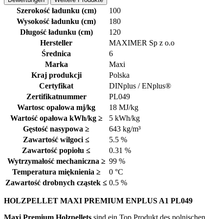
Szerokość ładunku (cm)
100
Wysokość ładunku (cm)
180
Długość ładunku (cm)
120
Hersteller
MAXIMER Sp z o.o
Średnica
6
Marka
Maxi
Kraj produkcji
Polska
Certyfikat
DINplus / ENplus®
Zertifikatnummer
PL049
Wartosc opalowa mj/kg
18 MJ/kg
Wartość opałowa kWh/kg ≥
5 kWh/kg
Gęstość nasypowa ≥
643 kg/m³
Zawartość wilgoci ≤
5.5 %
Zawartość popiołu ≤
0.31 %
Wytrzymałość mechaniczna ≥
99 %
Temperatura mięknienia ≥
0 °C
Zawartość drobnych cząstek ≤
0.5 %
HOLZPELLET MAXI PREMIUM ENPLUS A1 PL049
Maxi Premium Holzpellets
sind ein Top Produkt des polnischen