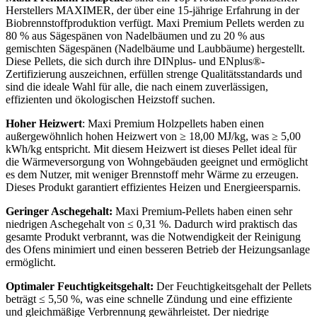
Herstellers MAXIMER, der über eine 15-jährige Erfahrung in der
Biobrennstoffproduktion verfügt. Maxi Premium Pellets werden zu
80 % aus Sägespänen von Nadelbäumen und zu 20 % aus
gemischten Sägespänen (Nadelbäume und Laubbäume) hergestellt.
Diese Pellets, die sich durch ihre DINplus- und ENplus®-
Zertifizierung auszeichnen, erfüllen strenge Qualitätsstandards und
sind die ideale Wahl für alle, die nach einem zuverlässigen,
effizienten und ökologischen Heizstoff suchen.
Hoher Heizwert
: Maxi Premium Holzpellets haben einen
außergewöhnlich hohen Heizwert von ≥ 18,00 MJ/kg, was ≥ 5,00
kWh/kg entspricht. Mit diesem Heizwert ist dieses Pellet ideal für
die Wärmeversorgung von Wohngebäuden geeignet und ermöglicht
es dem Nutzer, mit weniger Brennstoff mehr Wärme zu erzeugen.
Dieses Produkt garantiert effizientes Heizen und Energieersparnis.
Geringer Aschegehalt:
Maxi Premium-Pellets haben einen sehr
niedrigen Aschegehalt von ≤ 0,31 %. Dadurch wird praktisch das
gesamte Produkt verbrannt, was die Notwendigkeit der Reinigung
des Ofens minimiert und einen besseren Betrieb der Heizungsanlage
ermöglicht.
Optimaler Feuchtigkeitsgehalt:
Der Feuchtigkeitsgehalt der Pellets
beträgt ≤ 5,50 %, was eine schnelle Zündung und eine effiziente
und gleichmäßige Verbrennung gewährleistet. Der niedrige