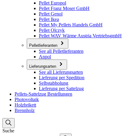
Pellet Europol
Pellet Franz Moser GmbH
Pellet Genol
Pellet Ikea
Pellet My Pellets Handels GmbH
Pellet Olczyk
Pellet WAV Wärme Austria VertriebsgmbH
Pelletlieferanten
See all Pelletlieferanten
Anpol
Lieferungsarten
See all Lieferungsarten
Lieferung per Spedition
Selbstabholung
Lieferung per Sattelzug
Pellets-Sattelzug Bestellungen
Photovoltaik
Holzbrikett
Brennholz
Suche