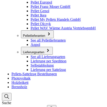
Pellet Europol
Pellet Franz Moser GmbH
Pellet Genol
Pellet Ikea
Pellet My Pellets Handels GmbH
Pellet Olczyk
Pellet WAV Wärme Austria VertriebsgmbH
Pelletlieferanten
See all Pelletlieferanten
Anpol
Lieferungsarten
See all Lieferungsarten
Lieferung per Spedition
Selbstabholung
Lieferung per Sattelzug
Pellets-Sattelzug Bestellungen
Photovoltaik
Holzbrikett
Brennholz
Suche