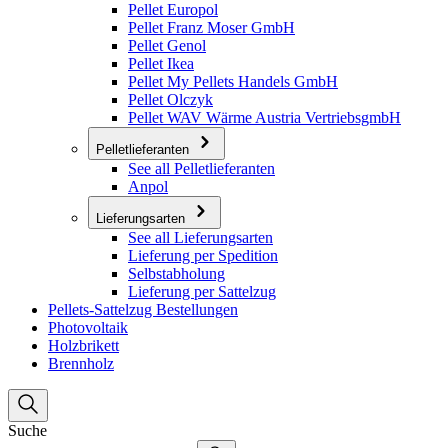
Pellet Europol
Pellet Franz Moser GmbH
Pellet Genol
Pellet Ikea
Pellet My Pellets Handels GmbH
Pellet Olczyk
Pellet WAV Wärme Austria VertriebsgmbH
Pelletlieferanten
See all Pelletlieferanten
Anpol
Lieferungsarten
See all Lieferungsarten
Lieferung per Spedition
Selbstabholung
Lieferung per Sattelzug
Pellets-Sattelzug Bestellungen
Photovoltaik
Holzbrikett
Brennholz
Suche